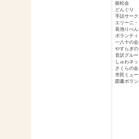
姫松会
どんぐり
手話サーク
エリーニ・
長池りべん
ボランティ
一八十の会
やすらぎの
音訳グルー
しゅわネッ
さくらの会
市民ミュー
図書ボラン