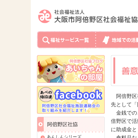
阿倍野区
先として「
金銭での
倍野区で活
に助成金と
あんしんシリーズ
食料品な