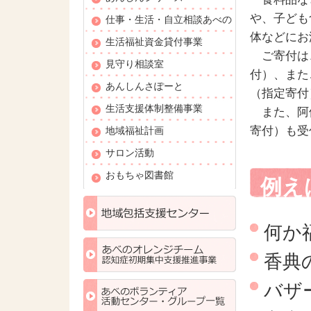
や、子ども
仕事・生活・自立相談あべの
体などにお
生活福祉資金貸付事業
ご寄付は
見守り相談室
付）、また
あんしんさぽーと
（指定寄付
生活支援体制整備事業
また、阿
寄付）も受
地域福祉計画
サロン活動
おもちゃ図書館
例え
何か
香典
バザ