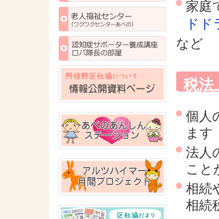
家庭
ドド
など
税法
個人
ます
法人
こと
相続
相続